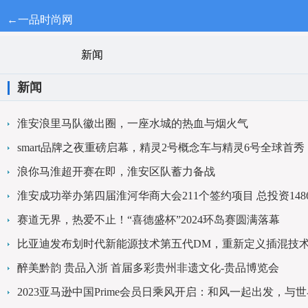
←一品时尚网
新闻
新闻
淮安浪里马队徽出圈，一座水城的热血与烟火气
smart品牌之夜重磅启幕，精灵2号概念车与精灵6号全球首秀
浪你马淮超开赛在即，淮安区队蓄力备战
淮安成功举办第四届淮河华商大会211个签约项目 总投资1486
赛道无界，热爱不止！“喜德盛杯”2024环岛赛圆满落幕
比亚迪发布划时代新能源技术第五代DM，重新定义插混技
醉美黔韵 贵品入浙 首届多彩贵州非遗文化-贵品博览会
2023亚马逊中国Prime会员日乘风开启：和风一起出发，与