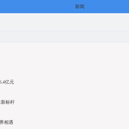
新闻
.4亿元
术新标杆
世界相遇