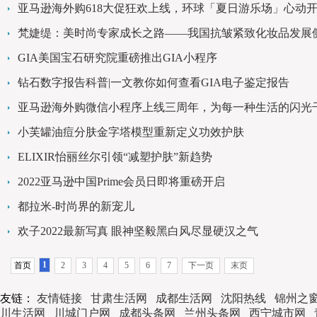
亚马逊海外购618大促狂欢上线，环球「夏日游乐场」心动
梵婕缇：美时尚专家成长之路——我国抗皱紧致化妆品发展
GIA美国宝石研究院重磅推出GIA小程序
钻石数字报告科普|一文教你如何查看GIA电子鉴定报告
亚马逊海外购微信小程序上线三周年，为每一种生活的闪光
小芙罐油痘分肤金字塔模型重新定义功效护肤
ELIXIR怡丽丝尔引领“减塑护肤”新趋势
2022亚马逊中国Prime会员日即将重磅开启
都拉米-时尚界的新宠儿
欢子2022最新写真 眼神坚毅黑白风尽显硬汉之气
1
首页
2
3
4
5
6
7
下一页
末页
友链：
友情链接
甘肃生活网
成都生活网
沈阳热线
锦州之
川生活网
川城门户网
成都头条网
兰州头条网
西宁城市网