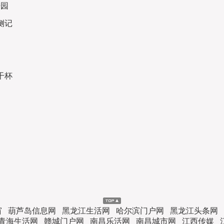
开园
侧记
干杯
窗
葫芦岛信息网
黑龙江生活网
哈尔滨门户网
黑龙江头条网
青海生活网
赣城门户网
南昌乐活网
南昌城市网
江西传媒